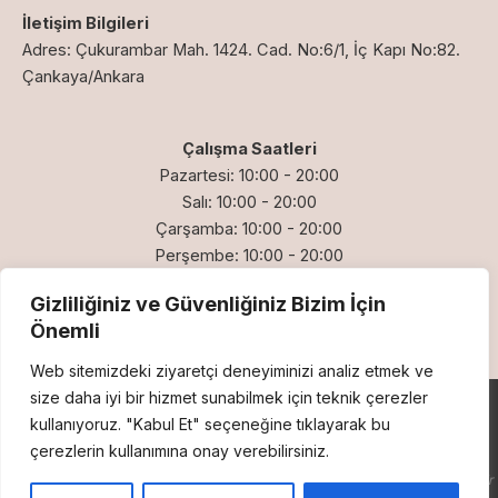
İletişim Bilgileri
Adres: Çukurambar Mah. 1424. Cad. No:6/1, İç Kapı No:82.
Çankaya/Ankara
Çalışma Saatleri
Pazartesi: 10:00 - 20:00
Salı: 10:00 - 20:00
Çarşamba: 10:00 - 20:00
Perşembe: 10:00 - 20:00
Cuma: 10:00 - 20:00
Gizliliğiniz ve Güvenliğiniz Bizim İçin
Önemli
Web sitemizdeki ziyaretçi deneyiminizi analiz etmek ve
size daha iyi bir hizmet sunabilmek için teknik çerezler
Copyright © 2026 Klinik Psikolog Ankara
kullanıyoruz. "Kabul Et" seçeneğine tıklayarak bu
KVKK Aydınlatma Metni
|
Gizlilik Politikası
|
Çerez Politilası
çerezlerin kullanımına onay verebilirsiniz.
Bu site bilgilendirme amaçlıdır; tıbbi teşhis veya tedavi yerine geçmez. Acil bir