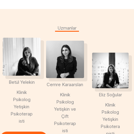
Uzmanlar
Betül Yelekin
Cemre Karaarslan
Klinik
Klinik
Eliz Soğular
Psikolog
Psikolog
Klinik
Yetişkin
Yetişkin ve
Psikolog
Psikoterap
Çift
Yetişkin
isti
Psikoterap
Psikotera
isti
pisti