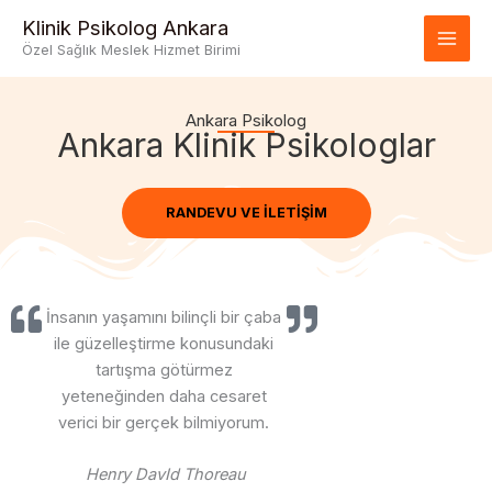
İçeriğe
Klinik Psikolog Ankara
atla
Özel Sağlık Meslek Hizmet Birimi
Ankara Psikolog
Ankara Klinik Psikologlar
RANDEVU VE İLETIŞIM
İnsanın yaşamını bilinçli bir çaba
ile güzelleştirme konusundaki
tartışma götürmez
yeteneğinden daha cesaret
verici bir gerçek bilmiyorum.
Henry DavId Thoreau